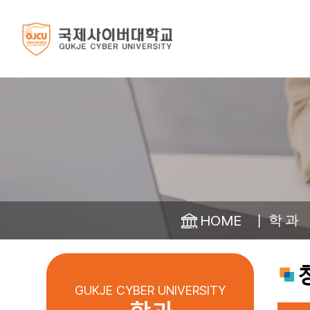
인사말
스마트경영학부
학사일정
대학소식
대학소개
입학안내
학 과
학 사
대학생활
2026학년도
총장 인사말
ESG경영학과
학사일정 안내
공지사항
신·편입
설립자 인사말
부동산학과
언론보도
뷰티비즈니스학과
학교 소식
HOME
학 과
학과 소식
✅7. 31.(금) 9시 
CAMPUS
융합전공
REALSTORY
포토갤러리
입학홈페이지 
GUKJE CYBER UNIVERSITY
미디어커머스 전공