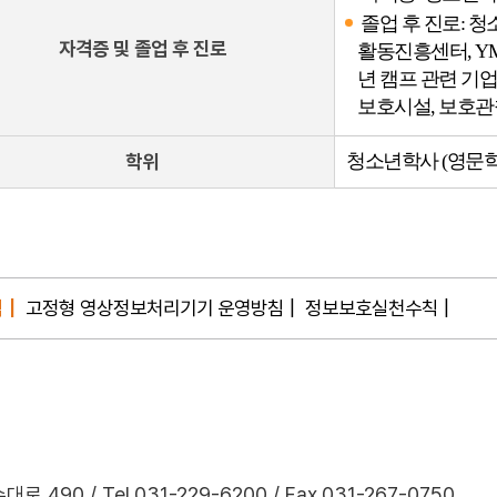
졸업 후 진로: 
자격증 및 졸업 후 진로
활동진흥센터, YM
년 캠프 관련 기
보호시설, 보호관
학위
청소년학사 (영문학위명: T
침
고정형 영상정보처리기기 운영방침
정보보호실천수칙
490 / Tel.031-229-6200 / Fax.031-267-0750