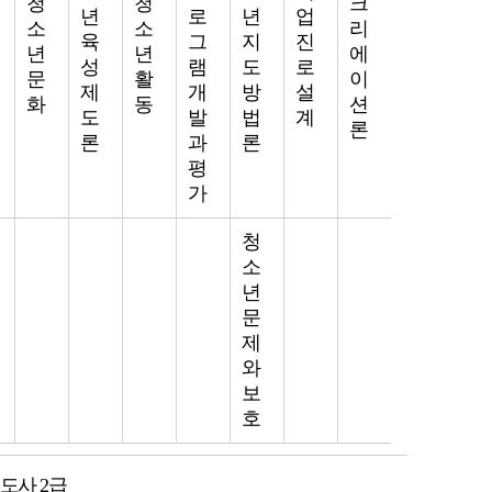
청
청
크
년
로
년
업
소
소
리
육
그
지
진
년
년
에
성
램
도
로
문
활
이
제
개
방
설
화
동
션
도
발
법
계
론
론
과
론
평
가
청
소
년
문
제
와
보
호
도사 2급